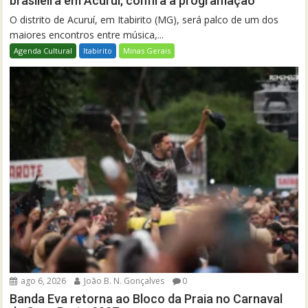
brasileira em Acuruí; confira a programação
O distrito de Acuruí, em Itabirito (MG), será palco de um dos
maiores encontros entre música,...
Agenda Cultural
Itabirito
Minas Gerais
ago 6, 2026
João B. N. Gonçalves
0
Banda Eva retorna ao Bloco da Praia no Carnaval