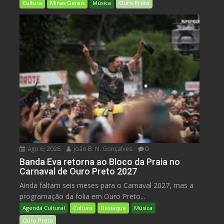
Cultura
Minas Gerais
Música
Ouro Preto
ago 6, 2026
João B. N. Gonçalves
0
Banda Eva retorna ao Bloco da Praia no
Carnaval de Ouro Preto 2027
Ainda faltam seis meses para o Carnaval 2027, mas a
programação da folia em Ouro Preto...
Agenda Cultural
Cultura
Destaque
Música
Ouro Preto