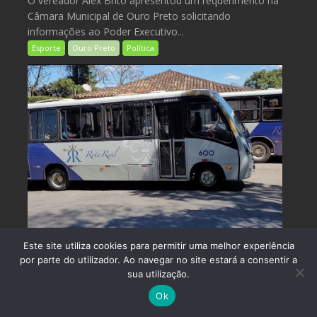
O vereador Alex Brito apresentou um requerimento na
Câmara Municipal de Ouro Preto solicitando
informações ao Poder Executivo...
Esporte
Ouro Preto
Política
Este site utiliza cookies para permitir uma melhor experiência
ago 4, 2026
Redação
1
por parte do utilizador. Ao navegar no site estará a consentir a
Prefeitura e Rota Real firmam acordo para
sua utilização.
manutenção da tarifa de R$ 2 em Ouro
Ok
Preto