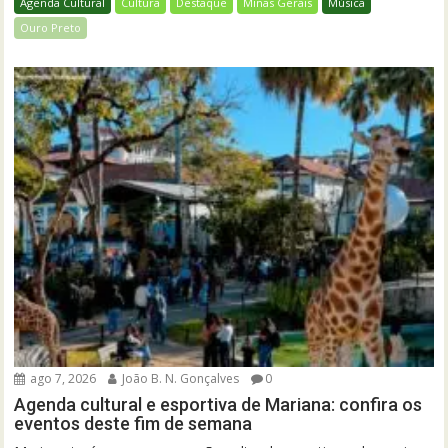
Agenda Cultural
Cultura
Destaque
Minas Gerais
Música
Ouro Preto
ago 7, 2026
João B. N. Gonçalves
0
Agenda cultural e esportiva de Mariana: confira os
eventos deste fim de semana