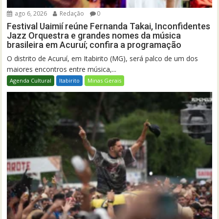
ago 6, 2026
Redação
0
Festival Uaimií reúne Fernanda Takai, Inconfidentes
Jazz Orquestra e grandes nomes da música
brasileira em Acuruí; confira a programação
O distrito de Acuruí, em Itabirito (MG), será palco de um dos
maiores encontros entre música,...
Agenda Cultural
Itabirito
Minas Gerais