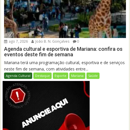
ago 7, 2026
João B. N. Gonçalves
0
Agenda cultural e esportiva de Mariana: confira os
eventos deste fim de semana
Mariana terá uma programação cultural, esportiva e de serviços
neste fim de semana, com atividades entre...
Agenda Cultural
Destaque
Esporte
Mariana
Saúde