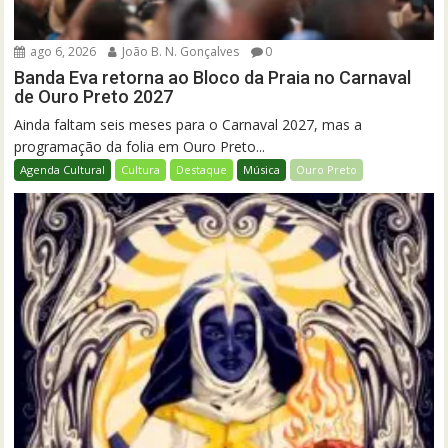
ago 6, 2026
João B. N. Gonçalves
0
Banda Eva retorna ao Bloco da Praia no Carnaval
de Ouro Preto 2027
Ainda faltam seis meses para o Carnaval 2027, mas a
programação da folia em Ouro Preto...
Agenda Cultural
Cultura
Destaque
Música
Ouro Preto