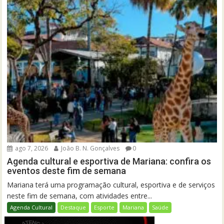
ago 7, 2026
João B. N. Gonçalves
0
Agenda cultural e esportiva de Mariana: confira os
eventos deste fim de semana
Mariana terá uma programação cultural, esportiva e de serviços
neste fim de semana, com atividades entre...
Agenda Cultural
Destaque
Esporte
Mariana
Saúde