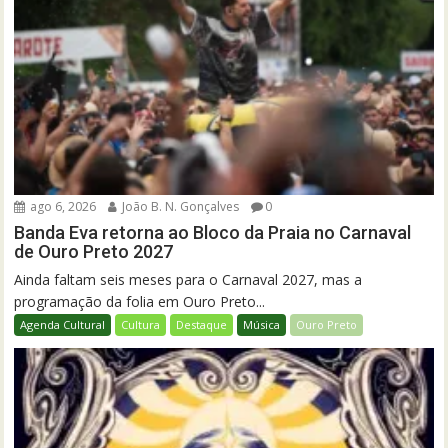
ago 6, 2026
João B. N. Gonçalves
0
Banda Eva retorna ao Bloco da Praia no Carnaval
de Ouro Preto 2027
Ainda faltam seis meses para o Carnaval 2027, mas a
programação da folia em Ouro Preto...
Agenda Cultural
Cultura
Destaque
Música
Ouro Preto