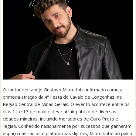
O cantor sertanejo Gustavo Mioto foi confirmado como a
primeira atração da 4ª Festa do Cavalo de Congonhas, na
Região Central de Minas Gerais. O evento acontece entre os
dias 14 e 17 de maio e deve atrair público de diversas
cidades mineiras, incluindo moradores de Ouro Preto e
região. Conhecido nacionalmente por sucessos que ganharam
espaço nas rádios e plataformas digitais, Mioto sobe ao palco