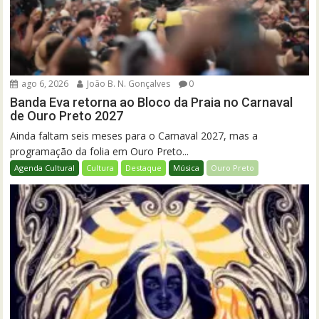
ago 6, 2026
João B. N. Gonçalves
0
Banda Eva retorna ao Bloco da Praia no Carnaval
de Ouro Preto 2027
Ainda faltam seis meses para o Carnaval 2027, mas a
programação da folia em Ouro Preto...
Agenda Cultural
Cultura
Destaque
Música
Ouro Preto