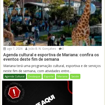
ago 7, 2026
João B. N. Gonçalves
0
Agenda cultural e esportiva de Mariana: confira os
eventos deste fim de semana
Mariana terá uma programação cultural, esportiva e de serviços
neste fim de semana, com atividades entre...
Agenda Cultural
Destaque
Esporte
Mariana
Saúde