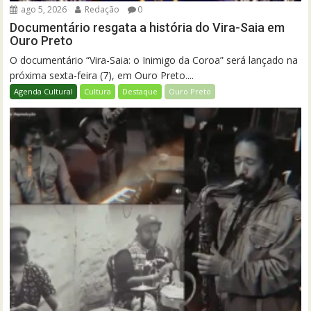
ago 5, 2026
Redação
0
Documentário resgata a história do Vira-Saia em
Ouro Preto
O documentário “Vira-Saia: o Inimigo da Coroa” será lançado na
próxima sexta-feira (7), em Ouro Preto....
Agenda Cultural
Cultura
Destaque
Ouro Preto