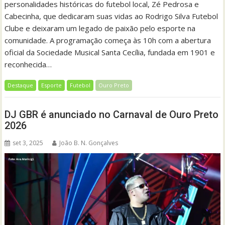
personalidades históricas do futebol local, Zé Pedrosa e
Cabecinha, que dedicaram suas vidas ao Rodrigo Silva Futebol
Clube e deixaram um legado de paixão pelo esporte na
comunidade. A programação começa às 10h com a abertura
oficial da Sociedade Musical Santa Cecília, fundada em 1901 e
reconhecida…
Destaque
Esporte
Futebol
Ouro Preto
DJ GBR é anunciado no Carnaval de Ouro Preto
2026
set 3, 2025
João B. N. Gonçalves