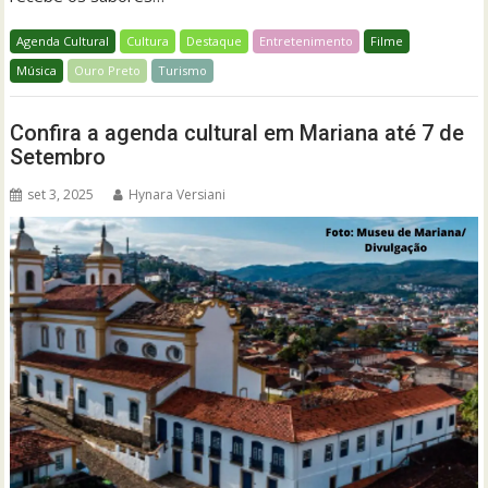
Agenda Cultural
Cultura
Destaque
Entretenimento
Filme
Música
Ouro Preto
Turismo
Confira a agenda cultural em Mariana até 7 de
Setembro
set 3, 2025
Hynara Versiani